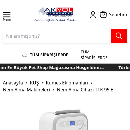
Sepetim
Menu
TÜM
TÜM SİPARİŞLERDE
SİPARİŞLERDE
n En Büyük Pet Shop Mağazasına Hoşgeldiniz..
Türkiye
Anasayfa
KUŞ
Kümes Ekipmanları
Nem Alma Makineleri
Nem Alma Cihazı TTK 95 E