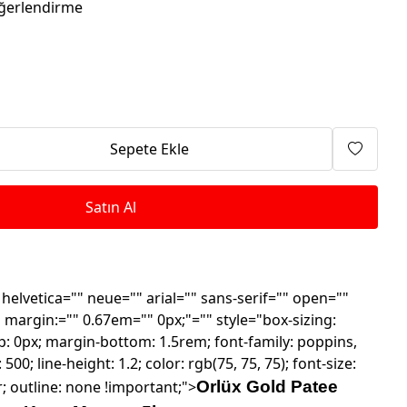
Isıtma Makineleri
ğerlendirme
Sepete Ekle
Satın Al
helvetica="" neue="" arial="" sans-serif="" open=""
" margin:="" 0.67em="" 0px;"="" style="box-sizing:
: 0px; margin-bottom: 1.5rem; font-family: poppins,
500; line-height: 1.2; color: rgb(75, 75, 75); font-size:
r; outline: none !important;">
Orlüx Gold Patee