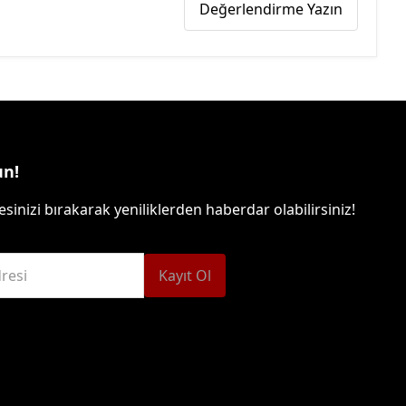
Değerlendirme Yazın
un!
sinizi bırakarak yeniliklerden haberdar olabilirsiniz!
resi
Kayıt Ol