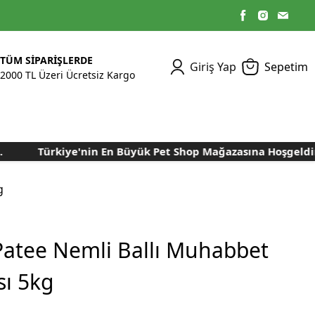
TÜM SİPARİŞLERDE
Giriş Yap
Sepetim
2000 TL Üzeri Ücretsiz Kargo
Türkiye'nin En Büyük Pet Shop Mağazasına Hoşgeldiniz..
Kümes Ekipmanları
Kedi Yaş Mamaları
Tasmalar
Tavşan Yemleri
Kuluçka Malzemeleri
Bakım Sağlık
Bakım Sağlık
Ürünleri
Ürünler
Aydınlatma Sistemleri
Yuvalar ve Folluklar
g
Kafes Rulo Kağıtları
Sahte Yumurtalar
Yem Temizleme
Öğütücüler
Makineleri
Patee Nemli Ballı Muhabbet
Nem Alma Makineleri
ı 5kg
Nem ve Isı Ölçer
Cihazları