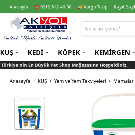
Kayıt Say
Anasayfa
☎️ 0212-512-46-30
🚚 Kargo Takip
KUŞ
KEDİ
KÖPEK
KEMİRGEN
iye'nin En Büyük Pet Shop Mağazasına Hoşgeldiniz..
T
Kafes
Kedi Kuru Mamalar
Kuru Mamalar
Guinea Pig Yemleri
Kafes Aksesuarları
Kedi Kumları
Konserve Mamalar
Muhabbet
Yemlikler
Anasayfa
KUŞ
Yem ve Yem Takviyeleri
Mamalar
Kanarya
Suluklar
Papağan
Mamalıklar
Taşımalar
Mama ve Su Kapları
Ek Besin ve
Taşıma Kafesi
Tünekler
Vitaminler
Rulolu Kafes
Banyoluklar
Kafes Tülleri
Oyuncaklar