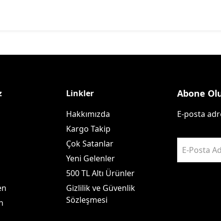
Abone Ol
z
Linkler
Hakkımızda
E-posta adre
Kargo Takip
Çok Satanlar
E-Posta Ad
Yeni Gelenler
500 TL Altı Ürünler
en
Gizlilik ve Güvenlik
Sözleşmesi
n