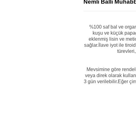
Nemli Ballı Muhab
%100 saf bal ve organ
kuşu ve küçük papağ
eklenmiş lisin ve met
sağlar.İlave iyot ile tiro
türevleri
Mevsimine göre rendele
veya direk olarak kulla
3 gün verilebilir.Eğer 