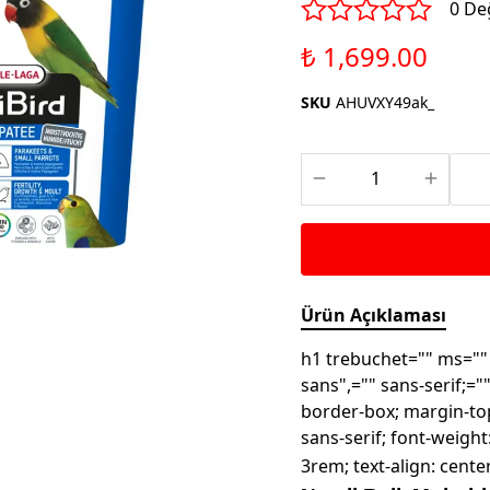
Saka ve Doğa Kuşu
0 De
Aparatları
Yemleri
Kuş Renk Boyaları
₺ 1,699.00
Güvercin Yemleri
Kumlar
SKU
AHUVXY49ak_
Mamalar
Krakerler
Kalamar Kemiği ve Gaga
Taşları
Ürün Açıklaması
h1 trebuchet="" ms="" 
sans",="" sans-serif;="
border-box; margin-top
sans-serif; font-weight: 
3rem; text-align: cente