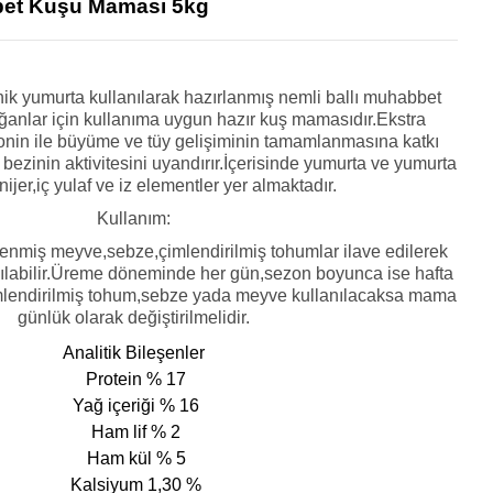
bet Kuşu Maması 5kg
ik yumurta kullanılarak hazırlanmış nemli ballı muhabbet
anlar için kullanıma uygun hazır kuş mamasıdır.Ekstra
ionin ile büyüme ve tüy gelişiminin tamamlanmasına katkı
id bezinin aktivitesini uyandırır.İçerisinde yumurta ve yumurta
,nijer,iç yulaf ve iz elementler yer almaktadır.
Kullanım:
nmiş meyve,sebze,çimlendirilmiş tohumlar ilave edilerek
nılabilir.Üreme döneminde her gün,sezon boyunca ise hafta
çimlendirilmiş tohum,sebze yada meyve kullanılacaksa mama
günlük olarak değiştirilmelidir.
Analitik Bileşenler
 Protein % 17
 Yağ içeriği % 16
 Ham lif % 2
 Ham kül % 5
 Kalsiyum 1,30 %