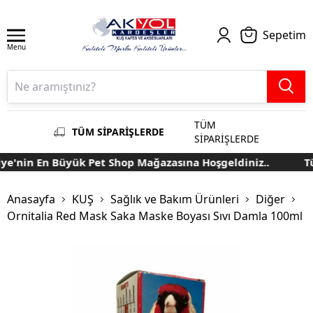
Sepetim
Menu
TÜM
TÜM SİPARİŞLERDE
SİPARİŞLERDE
e'nin En Büyük Pet Shop Mağazasına Hoşgeldiniz..
Tür
Anasayfa
KUŞ
Sağlık ve Bakım Ürünleri
Diğer
Ornitalia Red Mask Saka Maske Boyası Sıvı Damla 100ml