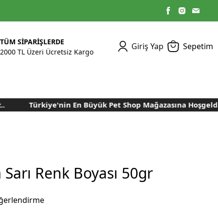
TÜM SİPARİŞLERDE
Giriş Yap
Sepetim
2000 TL Üzeri Ücretsiz Kargo
Türkiye'nin En Büyük Pet Shop Mağazasına Hoşgeldiniz
Kümes Ekipmanları
Kedi Yaş Mamaları
Tasmalar
Tavşan Yemleri
Kuluçka Malzemeleri
Bakım Sağlık
Bakım Sağlık
Ürünleri
Ürünler
Aydınlatma Sistemleri
Yuvalar ve Folluklar
Kafes Rulo Kağıtları
Sahte Yumurtalar
Yem Temizleme
Öğütücüler
Makineleri
 Sarı Renk Boyası 50gr
Nem Alma Makineleri
Nem ve Isı Ölçer
ğerlendirme
Cihazları