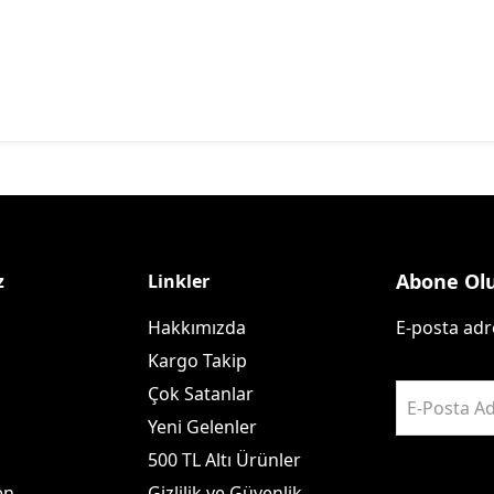
Abone Ol
z
Linkler
Hakkımızda
E-posta adre
Kargo Takip
Çok Satanlar
E-Posta Ad
Yeni Gelenler
500 TL Altı Ürünler
en
Gizlilik ve Güvenlik