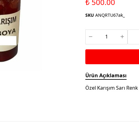
₺ 500.00
Saka ve Doğa Kuşu
Aparatları
Yemleri
Kuş Renk Boyaları
SKU
ANQRTU67ak_
Güvercin Yemleri
Kumlar
Mamalar
Krakerler
Kalamar Kemiği ve Gaga
Taşları
Ürün Açıklaması
Özel Karışım Sarı Renk