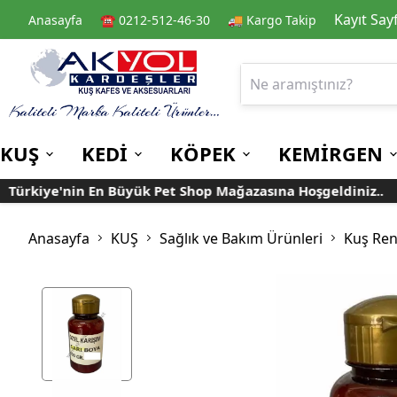
Kayıt Say
Anasayfa
☎️ 0212-512-46-30
🚚 Kargo Takip
KUŞ
KEDİ
KÖPEK
KEMİRGEN
ürkiye'nin En Büyük Pet Shop Mağazasına Hoşgeldiniz..
Kafes
Kedi Kuru Mamalar
Kuru Mamalar
Guinea Pig Yemleri
Kafes Aksesuarları
Kedi Kumları
Konserve Mamalar
Muhabbet
Yemlikler
Anasayfa
KUŞ
Sağlık ve Bakım Ürünleri
Kuş Ren
Kanarya
Suluklar
Papağan
Mamalıklar
Taşımalar
Mama ve Su Kapları
Ek Besin ve
Taşıma Kafesi
Tünekler
Vitaminler
Rulolu Kafes
Banyoluklar
Kafes Tülleri
Oyuncaklar