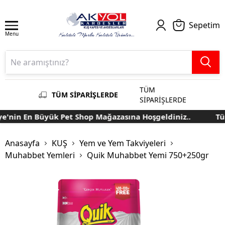
Sepetim
Menu
TÜM
TÜM SİPARİŞLERDE
SİPARİŞLERDE
'nin En Büyük Pet Shop Mağazasına Hoşgeldiniz..
Türk
Anasayfa
KUŞ
Yem ve Yem Takviyeleri
Muhabbet Yemleri
Quik Muhabbet Yemi 750+250gr