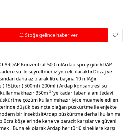
Isıtma Makineleri
Stoğa gelince haber ver
KO ARDAP Konzentrat 500 mlArdap sprey gibi RDAP
sadece su ile seyreltmeniz yetreli olacaktır.Dozaj ve
asından daha az olarak litre başına 10 mlAğır
e ( 15Liter ) 500ml ( 200ml ) Ardap konsantresi su
m kullanmakhazır 350m ² 'ye kadar taban alanı tedavi
. Püskürtme çözüm kullanımıhazır iyice muamele edilen
zerinde düşük basınçta olağan püskürtme ile enjekte
inmodern bir insektisitArdap püskürtme derhal kullanımı
ap ücra köşelerinde kene ve parazit karşılar ve güvenli
rmek . Buna ek olarak Ardap her türlü sineklere karşı