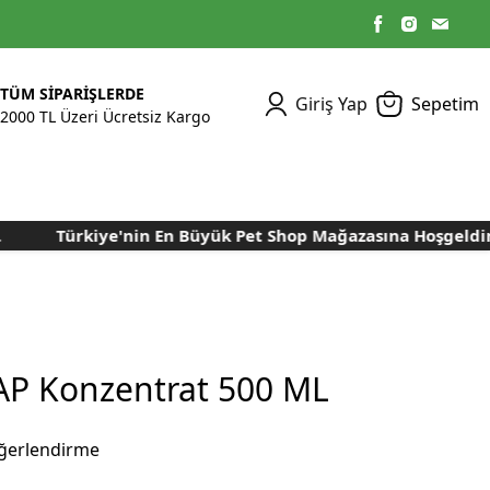
TÜM SİPARİŞLERDE
Giriş Yap
Sepetim
2000 TL Üzeri Ücretsiz Kargo
Türkiye'nin En Büyük Pet Shop Mağazasına Hoşgeldiniz..
Kümes Ekipmanları
Kedi Yaş Mamaları
Tasmalar
Tavşan Yemleri
Kuluçka Malzemeleri
Bakım Sağlık
Bakım Sağlık
Ürünleri
Ürünler
Aydınlatma Sistemleri
Yuvalar ve Folluklar
Kafes Rulo Kağıtları
Sahte Yumurtalar
Yem Temizleme
Öğütücüler
Makineleri
P Konzentrat 500 ML
Nem Alma Makineleri
Nem ve Isı Ölçer
ğerlendirme
Cihazları