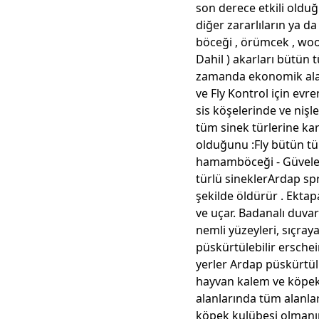
son derece etkili olduğun
diğer zararlıların ya
böceği , örümcek , wood
Dahil ) akarları bütün t
zamanda ekonomik alan
ve Fly Kontrol için evre
sis köşelerinde ve nişle
tüm sinek türlerine karş
olduğunu :Fly bütün türle
hamamböceği - Güveler
türlü sineklerArdap sp
şekilde öldürür . Ektap
ve uçar. Badanalı duvar
nemli yüzeyleri, sıçra
püskürtülebilir ersche
yerler Ardap püskürtülü
hayvan kalem ve köpek k
alanlarında tüm alanlar
köpek kulübesi olman