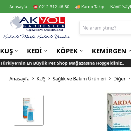
Kayıt Say
Anasayfa
☎️ 0212-512-46-30
🚚 Kargo Takip
KUŞ
KEDİ
KÖPEK
KEMİRGEN
kiye'nin En Büyük Pet Shop Mağazasına Hoşgeldiniz..
Kafes
Kedi Kuru Mamalar
Kuru Mamalar
Guinea Pig Yemleri
Kafes Aksesuarları
Kedi Kumları
Konserve Mamalar
Muhabbet
Yemlikler
Anasayfa
KUŞ
Sağlık ve Bakım Ürünleri
Diğer
Kanarya
Suluklar
Papağan
Mamalıklar
Taşımalar
Mama ve Su Kapları
Ek Besin ve
Taşıma Kafesi
Tünekler
Vitaminler
Rulolu Kafes
Banyoluklar
Kafes Tülleri
Oyuncaklar