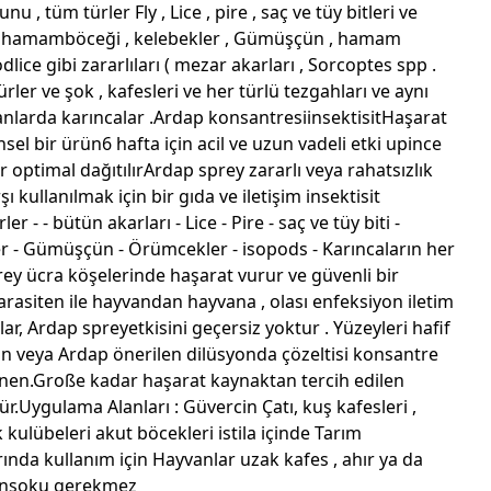
u , tüm türler Fly , Lice , pire , saç ve tüy bitleri ve
 da hamamböceği , kelebekler , Gümüşçün , hamam
lice gibi zararlıları ( mezar akarları , Sorcoptes spp .
ürler ve şok , kafesleri ve her türlü tezgahları ve aynı
larda karıncalar .Ardap konsantresiinsektisitHaşarat
nsel bir ürün6 hafta için acil ve uzun vadeli etki upince
r optimal dağıtılırArdap sprey zararlı veya rahatsızlık
ı kullanılmak için bir gıda ve iletişim insektisit
r - - bütün akarları - Lice - Pire - saç ve tüy biti -
 - Gümüşçün - Örümcekler - isopods - Karıncaların her
rey ücra köşelerinde haşarat vurur ve güvenli bir
arasiten ile hayvandan hayvana , olası enfeksiyon iletim
lar, Ardap spreyetkisini geçersiz yoktur . Yüzeyleri hafif
yan veya Ardap önerilen dilüsyonda çözeltisi konsantre
inen.Große kadar haşarat kaynaktan tercih edilen
r.Uygulama Alanları : Güvercin Çatı, kuş kafesleri ,
ulübeleri akut böcekleri istila içinde Tarım
ında kullanım için Hayvanlar uzak kafes , ahır ya da
ınşoku gerekmez