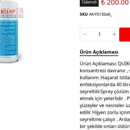
₺ 200.00
Saka ve Doğa Kuşu
Tükendi
Aparatları
Yemleri
Kuş Renk Boyaları
SKU
AKY0130ak_
Güvercin Yemleri
Kumlar
Mamalar
Krakerler
Kalamar Kemiği ve Gaga
Ürün Açıklaması
Taşları
Ürün Açıklaması: QUİ
konsantresi davranır , 
kullanım :Haşarat istil
enfeksiyonlarda 40 litr
seyreltilir.Sprey çözü
etmek için yeterlidir 
yüzeyler ve nesneler ü
edilir. Hijyen zorlu iç
seyreltme çalışır . Ard
bir şekilde onları öldü