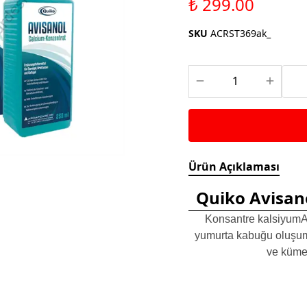
₺ 299.00
Saka ve Doğa Kuşu
Aparatları
Yemleri
Kuş Renk Boyaları
SKU
ACRST369ak_
Güvercin Yemleri
Kumlar
Mamalar
Krakerler
Kalamar Kemiği ve Gaga
Taşları
Ürün Açıklaması
Quiko Avisan
Konsantre kalsiyumAv
yumurta kabuğu oluşumun
ve kümes