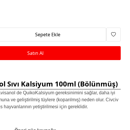
Isıtma Makineleri
Sepete Ekle
Satın Al
ol Sıvı Kalsiyum 100ml (Bölünmüş)
isanol de QuikoKalsiyum gereksinimini sağlar, daha iyi
a ve geliştirilmiş tüylere (koparılmış) neden olur. Civciv
 hayvanlarının yetiştirilmesi için gereklidir.