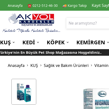
Kayıt Say
Anasayfa
☎️ 0212-512-46-30
🚚 Kargo Takip
KUŞ
KEDİ
KÖPEK
KEMİRGEN
iye'nin En Büyük Pet Shop Mağazasına Hoşgeldiniz..
T
Kafes
Kedi Kuru Mamalar
Kuru Mamalar
Guinea Pig Yemleri
Kafes Aksesuarları
Kedi Kumları
Konserve Mamalar
Muhabbet
Yemlikler
Anasayfa
KUŞ
Sağlık ve Bakım Ürünleri
Vitamin
Kanarya
Suluklar
Papağan
Mamalıklar
Taşımalar
Mama ve Su Kapları
Ek Besin ve
Taşıma Kafesi
Tünekler
Vitaminler
Rulolu Kafes
Banyoluklar
Kafes Tülleri
Oyuncaklar