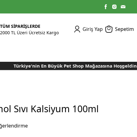
TÜM SİPARİŞLERDE
Giriş Yap
Sepetim
2000 TL Üzeri Ücretsiz Kargo
Türkiye'nin En Büyük Pet Shop Mağazasına Hoşgeldiniz..
Kümes Ekipmanları
Kedi Yaş Mamaları
Tasmalar
Tavşan Yemleri
Kuluçka Malzemeleri
Bakım Sağlık
Bakım Sağlık
Ürünleri
Ürünler
Aydınlatma Sistemleri
Yuvalar ve Folluklar
Kafes Rulo Kağıtları
Sahte Yumurtalar
Yem Temizleme
Öğütücüler
Makineleri
nol Sıvı Kalsiyum 100ml
Nem Alma Makineleri
Nem ve Isı Ölçer
ğerlendirme
Cihazları