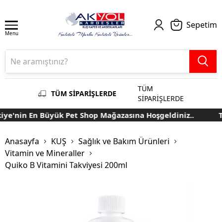
Sepetim
Menu
TÜM
TÜM SİPARİŞLERDE
SİPARİŞLERDE
ye'nin En Büyük Pet Shop Mağazasına Hoşgeldiniz..
Tü
Anasayfa
KUŞ
Sağlık ve Bakım Ürünleri
Vitamin ve Mineraller
Quiko B Vitamini Takviyesi 200ml