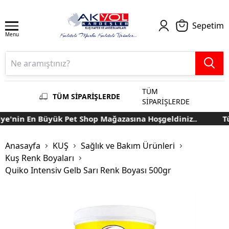
Sepetim
Menu
TÜM
TÜM SİPARİŞLERDE
SİPARİŞLERDE
e'nin En Büyük Pet Shop Mağazasına Hoşgeldiniz..
Tür
Anasayfa
KUŞ
Sağlık ve Bakım Ürünleri
Kuş Renk Boyaları
Quiko Intensiv Gelb Sarı Renk Boyası 500gr