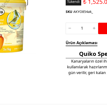
₺ 1,525.
Saka ve Doğa Kuşu
Tükendi
Aparatları
Yemleri
Kuş Renk Boyaları
SKU
AKYO854ak_
Güvercin Yemleri
Kumlar
Mamalar
Krakerler
Kalamar Kemiği ve Gaga
Ürün Açıklaması
Taşları
Quiko Spe
Kanaryaların özel i
kullanılarak hazırlan
gün verilir, geri kala