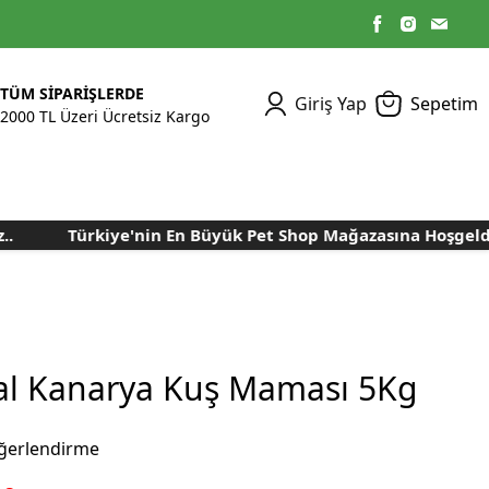
TÜM SİPARİŞLERDE
Giriş Yap
Sepetim
2000 TL Üzeri Ücretsiz Kargo
Türkiye'nin En Büyük Pet Shop Mağazasına Hoşgeldiniz
Kümes Ekipmanları
Kedi Yaş Mamaları
Tasmalar
Tavşan Yemleri
Kuluçka Malzemeleri
Bakım Sağlık
Bakım Sağlık
Ürünleri
Ürünler
Aydınlatma Sistemleri
Yuvalar ve Folluklar
Kafes Rulo Kağıtları
Sahte Yumurtalar
Yem Temizleme
Öğütücüler
Makineleri
al Kanarya Kuş Maması 5Kg
Nem Alma Makineleri
Nem ve Isı Ölçer
ğerlendirme
Cihazları