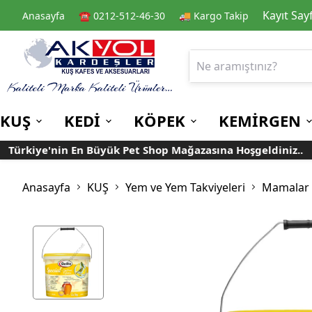
Kayıt Say
Anasayfa
☎️ 0212-512-46-30
🚚 Kargo Takip
KUŞ
KEDİ
KÖPEK
KEMİRGEN
ürkiye'nin En Büyük Pet Shop Mağazasına Hoşgeldiniz..
Kafes
Kedi Kuru Mamalar
Kuru Mamalar
Guinea Pig Yemleri
Kafes Aksesuarları
Kedi Kumları
Konserve Mamalar
Muhabbet
Yemlikler
Anasayfa
KUŞ
Yem ve Yem Takviyeleri
Mamalar
Kanarya
Suluklar
Papağan
Mamalıklar
Taşımalar
Mama ve Su Kapları
Ek Besin ve
Taşıma Kafesi
Tünekler
Vitaminler
Rulolu Kafes
Banyoluklar
Kafes Tülleri
Oyuncaklar