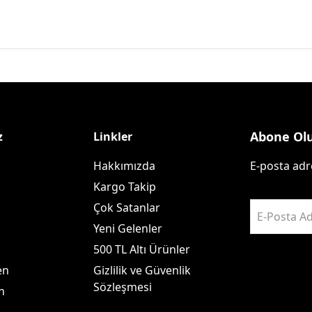
Abone Ol
z
Linkler
Hakkımızda
E-posta adre
Kargo Takip
Çok Satanlar
E-Posta Ad
Yeni Gelenler
500 TL Altı Ürünler
en
Gizlilik ve Güvenlik
Sözleşmesi
n