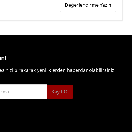
Değerlendirme Yazın
un!
sinizi bırakarak yeniliklerden haberdar olabilirsiniz!
resi
Kayıt Ol