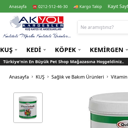
Kayıt Say
Anasayfa
☎️ 0212-512-46-30
🚚 Kargo Takip
KUŞ
KEDİ
KÖPEK
KEMİRGEN
ürkiye'nin En Büyük Pet Shop Mağazasına Hoşgeldiniz..
Kafes
Kedi Kuru Mamalar
Kuru Mamalar
Guinea Pig Yemleri
Kafes Aksesuarları
Kedi Kumları
Konserve Mamalar
Muhabbet
Yemlikler
Anasayfa
KUŞ
Sağlık ve Bakım Ürünleri
Vitamin
Kanarya
Suluklar
Papağan
Mamalıklar
Taşımalar
Mama ve Su Kapları
Ek Besin ve
Taşıma Kafesi
Tünekler
Vitaminler
Rulolu Kafes
Banyoluklar
Kafes Tülleri
Oyuncaklar