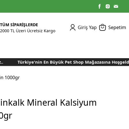
TÜM SİPARİŞLERDE
Giriş Yap
Sepetim
2000 TL Üzeri Ücretsiz Kargo
Türkiye'nin En Büyük Pet Shop Mağazasına Hoşgeldiniz
Kümes Ekipmanları
Kedi Yaş Mamaları
Tasmalar
Tavşan Yemleri
Kuluçka Malzemeleri
Bakım Sağlık
Bakım Sağlık
Ürünleri
Ürünler
Aydınlatma Sistemleri
Yuvalar ve Folluklar
in 1000gr
Kafes Rulo Kağıtları
Sahte Yumurtalar
Yem Temizleme
Öğütücüler
Makineleri
inkalk Mineral Kalsiyum
Nem Alma Makineleri
0gr
Nem ve Isı Ölçer
Cihazları