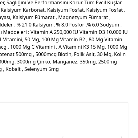
r, Sağlığını Ve Performansını Korur. Tüm Evcil Kuşlar
: Kalsiyum Karbonat, Kalsiyum Fosfat, Kalsiyum Fosfat ,
ayası, Kalsiyum Fümarat , Magnezyum Fümarat ,
ler : % 21,0 Kalsiyum, % 8.0 Fosfor ,% 6.0 Sodyum ,
Maddeleri : Vitamin A 250,000 IU Vitamin D3 10.000 IU
B1 Vitamini, 50 Mg, 100 Mg Vitamin B2 , 80 Mg Vitamin
cg , 1000 Mg C Vitamini , A Vitamini K3 15 Mg, 1000 Mg
totenat 500mg , 5000mcg Biotin, Folik Asit, 30 Mg, Kolin
r 300mg, 3000mg Çinko, Manganez, 350mg, 2500mg
g , Kobalt , Selenyum 5mg