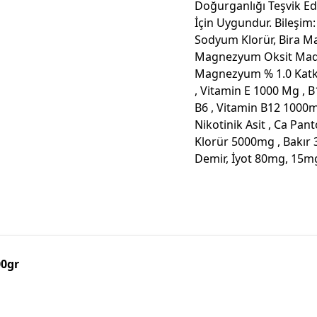
Doğurganlığı Teşvik Ede
İçin Uygundur. Bileşim
Sodyum Klorür, Bira M
Magnezyum Oksit Madde
Magnezyum % 1.0 Katkı 
, Vitamin E 1000 Mg , 
B6 , Vitamin B12 1000m
Nikotinik Asit , Ca Pan
Klorür 5000mg , Bakı
Demir, İyot 80mg, 15m
00gr