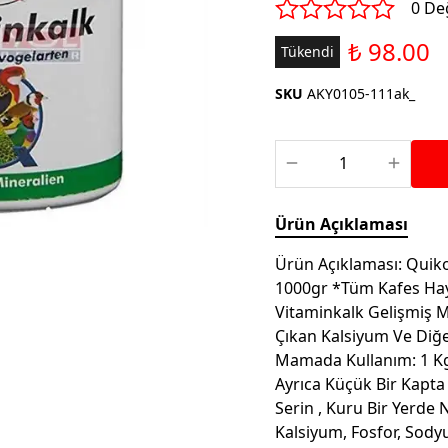
Saka ve Doğa Kuşu
0 De
Aparatları
Yemleri
Kuş Renk Boyaları
₺ 98.00
Tükendi
Güvercin Yemleri
Kumlar
SKU
AKY0105-111ak_
Mamalar
Krakerler
Kalamar Kemiği ve Gaga
Taşları
Ürün Açıklaması
Ürün Açıklaması: Quiko
1000gr *Tüm Kafes Hayv
Vitaminkalk Gelişmiş M
Çıkan Kalsiyum Ve Diğe
Mamada Kullanım: 1 Kg İ
Ayrıca Küçük Bir Kapta 
Serin , Kuru Bir Yerde
Kalsiyum, Fosfor, Sodyu