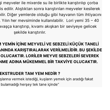
i meyveler ile mixerde su ile birlikte karıştırılıp çorba
s edilir. Alıştıktan sonra karıştırılan meyveler kesilerek
ilir. Diğer yemlerde olduğu gibi hayvanın tüm ihtiyacını
. Yılın her mevsiminde kullanılabilir. Lori yemi 35 – 40
vaşça karıştırıp, kıvamı akışkan bir seviyeye gelicek
şekilde karıştırılır.
 YEMİN İÇİNE MEYVELİ VE SEBZELİ KÜÇÜK TANELİ
INDA KARIŞTIRALARAK VERİLMELİDİR. BU ŞEKİLDE
 OLUCAKTIR. LORİLER MEYVE SEBZELERİ SEVEREK
LENME ADINA MÜKEMMEL BİR TAKVİYE OLUCAKTIR.
EKSTRUDER TAM YEM NEDİR ?
şlarına vermek istediği, kuşların yemek için aradığı fakat
bulamadığı herşey tek tane içinde”