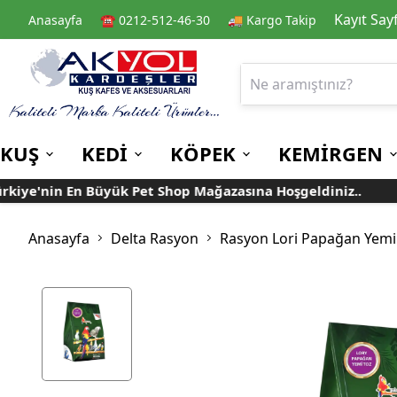
Kayıt Say
Anasayfa
☎️ 0212-512-46-30
🚚 Kargo Takip
KUŞ
KEDİ
KÖPEK
KEMİRGEN
e'nin En Büyük Pet Shop Mağazasına Hoşgeldiniz..
Tür
Kafes
Kedi Kuru Mamalar
Kuru Mamalar
Guinea Pig Yemleri
Kafes Aksesuarları
Kedi Kumları
Konserve Mamalar
Muhabbet
Yemlikler
Anasayfa
Delta Rasyon
Rasyon Lori Papağan Yemi
Kanarya
Suluklar
Papağan
Mamalıklar
Taşımalar
Mama ve Su Kapları
Ek Besin ve
Taşıma Kafesi
Tünekler
Vitaminler
Rulolu Kafes
Banyoluklar
Kafes Tülleri
Oyuncaklar