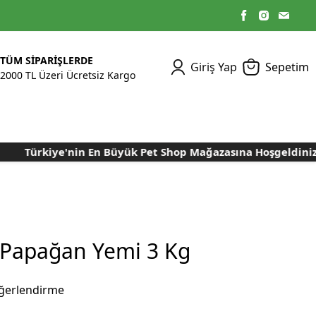
TÜM SİPARİŞLERDE
Giriş Yap
Sepetim
2000 TL Üzeri Ücretsiz Kargo
Türkiye'nin En Büyük Pet Shop Mağazasına Hoşgeldiniz..
Kümes Ekipmanları
Kedi Yaş Mamaları
Tasmalar
Tavşan Yemleri
Kuluçka Malzemeleri
Bakım Sağlık
Bakım Sağlık
Ürünleri
Ürünler
Aydınlatma Sistemleri
Yuvalar ve Folluklar
Kafes Rulo Kağıtları
Sahte Yumurtalar
Yem Temizleme
Öğütücüler
Makineleri
 Papağan Yemi 3 Kg
Nem Alma Makineleri
Nem ve Isı Ölçer
ğerlendirme
Cihazları