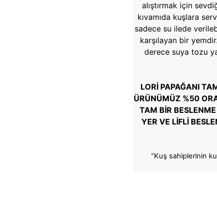
alıştırmak için sevdiğ
kıvamıda kuşlara servi
sadece su ilede verileb
karşılayan bir yemdir
derece suya tozu ya
LORİ PAPAĞANI TAM
ÜRÜNÜMÜZ %50 ORAN
TAM BİR BESLENME
YER VE LİFLİ BES
“Kuş sahiplerinin ku