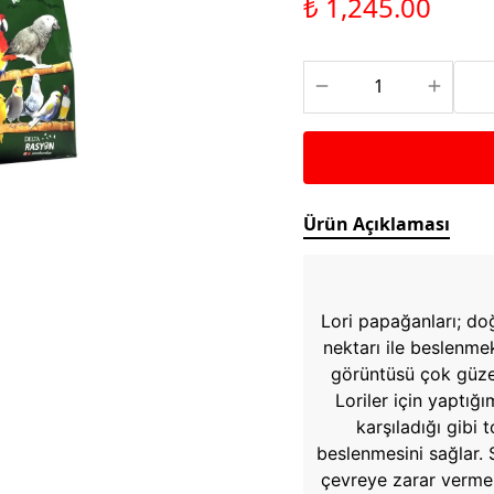
₺ 1,245.00
Saka ve Doğa Kuşu
Aparatları
Yemleri
Kuş Renk Boyaları
Güvercin Yemleri
Kumlar
Mamalar
Krakerler
Kalamar Kemiği ve Gaga
Taşları
Ürün Açıklaması
Lori papağanları; d
nektarı ile beslenmek
görüntüsü çok güzel
Loriler için yaptığ
karşıladığı gibi
beslenmesini sağlar. S
çevreye zarar vermem