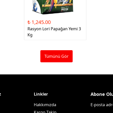
₺ 1,245.00
Rasyon Lori Papağan Yemi 3
Kg
Tümünü Gör
Abone Ol
z
Linkler
Hakkımızda
E-posta adre
Kargo Takip