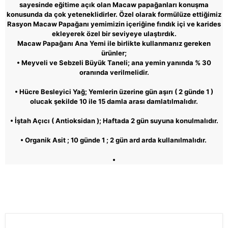
sayesinde eğitime açık olan Macaw papağanları konuşma
konusunda da çok yeteneklidirler. Özel olarak formülüze ettiğimiz
Rasyon Macaw Papağanı yemimizin içeriğine fındık içi ve karides
ekleyerek özel bir seviyeye ulaştırdık.
Macaw Papağanı Ana Yemi ile birlikte kullanmanız gereken
ürünler;
•
Meyveli ve Sebzeli Büyük Taneli; ana yemin yanında % 30
oranında verilmelidir.
•
Hücre Besleyici Yağ; Yemlerin üzerine gün aşırı ( 2 günde 1 )
olucak şekilde 10 ile 15 damla arası damlatılmalıdır.
•
İştah Açıcı ( Antioksidan ); Haftada 2 gün suyuna konulmalıdır.
•
Organik Asit ; 10 günde 1 ; 2 gün ard arda kullanılmalıdır.
•