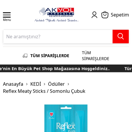
Sepetim
Menu
TÜM
TÜM SİPARİŞLERDE
SİPARİŞLERDE
nin En Büyük Pet Shop Mağazasına Hoşgeldiniz..
Türk
Anasayfa
KEDİ
Ödüller
Reflex Meaty Sticks / Somonlu Çubuk