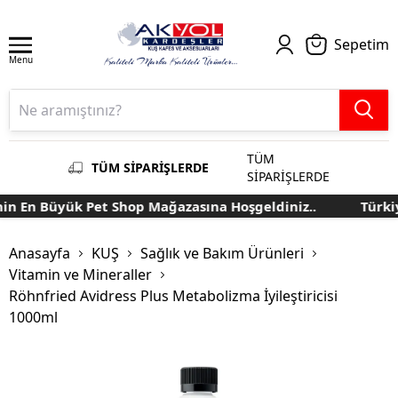
Sepetim
Menu
TÜM
TÜM SİPARİŞLERDE
SİPARİŞLERDE
n En Büyük Pet Shop Mağazasına Hoşgeldiniz..
Türkiye
Anasayfa
KUŞ
Sağlık ve Bakım Ürünleri
Vitamin ve Mineraller
Röhnfried Avidress Plus Metabolizma İyileştiricisi
1000ml