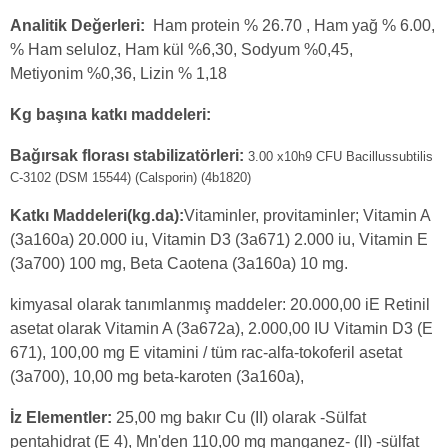
Analitik Değerleri:
H
am protein % 26.70 , Ham yağ % 6.00,
% Ham seluloz, Ham kül %6,30, Sodyum %0,45,
Metiyonim %0,36, Lizin % 1,18
Kg başına katkı maddeleri:
Bağırsak florası stabilizatörleri:
3.00 x10h9 CFU Bacillussubtilis
C-3102 (DSM 15544) (Calsporin) (4b1820)
Katkı Maddeleri(kg.da):
Vitaminler, provitaminler; Vitamin A
(3a160a) 20.000 iu, Vitamin D3 (3a671) 2.000 iu, Vitamin E
(3a700) 100 mg, Beta Caotena (3a160a) 10 mg.
kimyasal olarak tanımlanmış maddeler: 20.000,00 iE Retinil
asetat olarak Vitamin A (3a672a), 2.000,00 IU Vitamin D3 (E
671), 100,00 mg E vitamini / tüm rac-alfa-tokoferil asetat
(3a700), 10,00 mg beta-karoten (3a160a),
İz Elementler:
25,00 mg bakır Cu (II) olarak -Sülfat
pentahidrat (E 4), Mn'den 110,00 mg manganez- (II) -sülfat