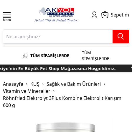
Sepetim
Menu
TÜM
TÜM SİPARİŞLERDE
SİPARİŞLERDE
ye'nin En Büyük Pet Shop Mağazasına Hoşgeldiniz..
Tü
Anasayfa
KUŞ
Sağlık ve Bakım Ürünleri
Vitamin ve Mineraller
Röhnfried Elektrolyt 3Plus Kombine Elektrolit Karışımı
600 g