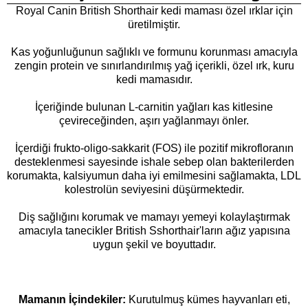
Royal Canin British Shorthair kedi maması özel ırklar için
üretilmiştir.
Kas yoğunluğunun sağlıklı ve formunu korunması amacıyla
zengin protein ve sınırlandırılmış yağ içerikli, özel ırk, kuru
kedi mamasıdır.
İçeriğinde bulunan L-carnitin yağları kas kitlesine
çevireceğinden, aşırı yağlanmayı önler.
İçerdiği frukto-oligo-sakkarit (FOS) ile pozitif mikrofloranın
desteklenmesi sayesinde ishale sebep olan bakterilerden
korumakta, kalsiyumun daha iyi emilmesini sağlamakta, LDL
kolestrolün seviyesini düşürmektedir.
Diş sağlığını korumak ve mamayı yemeyi kolaylaştırmak
amacıyla tanecikler British Sshorthair'ların ağız yapısına
uygun şekil ve boyuttadır.
Mamanın İçindekiler:
K
urutulmuş kümes hayvanları eti,