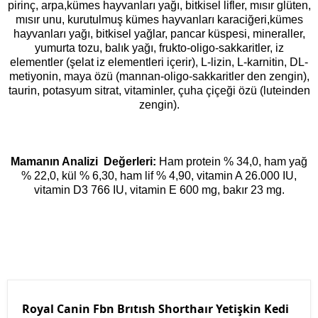
pirinç, arpa,kümes hayvanları yağı, bitkisel lifler, mısır glüten,
mısır unu, kurutulmuş kümes hayvanları karaciğeri,kümes
hayvanları yağı, bitkisel yağlar, pancar küspesi, mineraller,
yumurta tozu, balık yağı, frukto-oligo-sakkaritler, iz
elementler (şelat iz elementleri içerir), L-lizin, L-karnitin, DL-
metiyonin, maya özü (mannan-oligo-sakkaritler den zengin),
taurin, potasyum sitrat, vitaminler, çuha çiçeği özü (luteinden
zengin).
Mamanın Analizi Değerleri:
Ham protein % 34,0, ham yağ
% 22,0, kül % 6,30, ham lif % 4,90, vitamin A 26.000 IU,
vitamin D3 766 IU, vitamin E 600 mg, bakır 23 mg.
Royal Canin Fbn Brıtısh Shorthaır Yetişkin Kedi