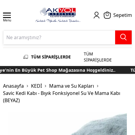
Sepetim
Menu
TÜM
TÜM SİPARİŞLERDE
SİPARİŞLERDE
'nin En Büyük Pet Shop Mağazasına Hoşgeldiniz..
Türk
Anasayfa
KEDİ
Mama ve Su Kapları
Savic Kedi Kabı - Bıyık Fonksiyonel Su Ve Mama Kabı
(BEYAZ)