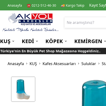
Kayıt Say
Anasayfa
☎️ 0212-512-46-30
🚚 Kargo Takip
KUŞ
KEDİ
KÖPEK
KEMİRGEN
kiye'nin En Büyük Pet Shop Mağazasına Hoşgeldiniz..
Kafes
Kedi Kuru Mamalar
Kuru Mamalar
Guinea Pig Yemleri
Kafes Aksesuarları
Kedi Kumları
Konserve Mamalar
Muhabbet
Yemlikler
Anasayfa
KUŞ
Kafes Aksesuarları
Suluklar
St
Kanarya
Suluklar
Papağan
Mamalıklar
Taşımalar
Mama ve Su Kapları
Ek Besin ve
Taşıma Kafesi
Tünekler
Vitaminler
Rulolu Kafes
Banyoluklar
Kafes Tülleri
Oyuncaklar