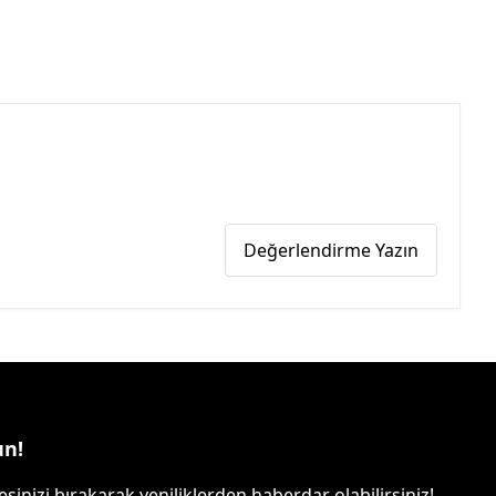
Değerlendirme Yazın
un!
sinizi bırakarak yeniliklerden haberdar olabilirsiniz!