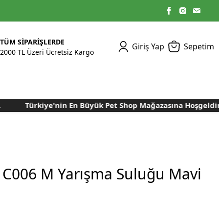
TÜM SİPARİŞLERDE
Giriş Yap
Sepetim
2000 TL Üzeri Ücretsiz Kargo
Türkiye'nin En Büyük Pet Shop Mağazasına Hoşgeldiniz..
Kümes Ekipmanları
Kedi Yaş Mamaları
Tasmalar
Tavşan Yemleri
Kuluçka Malzemeleri
Bakım Sağlık
Bakım Sağlık
Ürünleri
Ürünler
Aydınlatma Sistemleri
Yuvalar ve Folluklar
Kafes Rulo Kağıtları
Sahte Yumurtalar
Yem Temizleme
Öğütücüler
Makineleri
i C006 M Yarışma Suluğu Mavi
Nem Alma Makineleri
Nem ve Isı Ölçer
Cihazları