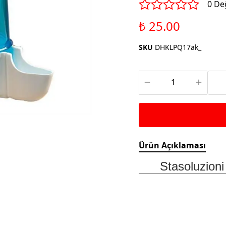
Saka ve Doğa Kuşu
0 De
Aparatları
Yemleri
Kuş Renk Boyaları
₺ 25.00
Güvercin Yemleri
Kumlar
SKU
DHKLPQ17ak_
Mamalar
Krakerler
Kalamar Kemiği ve Gaga
Taşları
Ürün Açıklaması
Stasoluzion