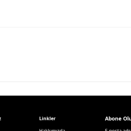
Abone Ol
z
Linkler
Hakkımızda
E-posta adre