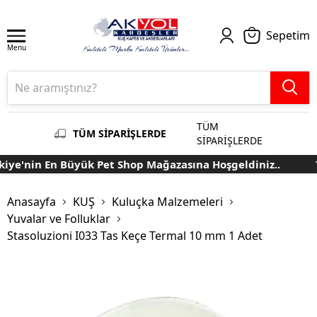
Sepetim
Menu
TÜM
TÜM SİPARİŞLERDE
SİPARİŞLERDE
ye'nin En Büyük Pet Shop Mağazasına Hoşgeldiniz..
Tü
Anasayfa
KUŞ
Kuluçka Malzemeleri
Yuvalar ve Folluklar
Stasoluzioni I033 Tas Keçe Termal 10 mm 1 Adet