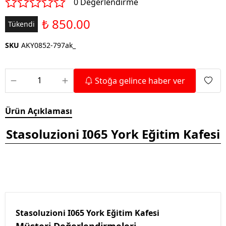
0 Değerlendirme
₺ 850.00
Tükendi
SKU
AKY0852-797ak_
Stoğa gelince haber ver
Ürün Açıklaması
Stasoluzioni I065 York Eğitim Kafesi
Stasoluzioni I065 York Eğitim Kafesi