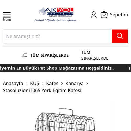
Sepetim
Menu
TÜM
TÜM SİPARİŞLERDE
SİPARİŞLERDE
e'nin En Büyük Pet Shop Mağazasına Hoşgeldiniz..
Tü
Anasayfa
KUŞ
Kafes
Kanarya
Stasoluzioni I065 York Eğitim Kafesi