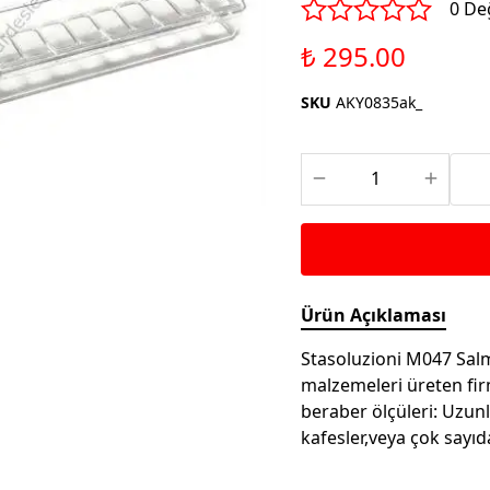
Saka ve Doğa Kuşu
0 De
Aparatları
Yemleri
Kuş Renk Boyaları
₺ 295.00
Güvercin Yemleri
Kumlar
SKU
AKY0835ak_
Mamalar
Krakerler
Kalamar Kemiği ve Gaga
Taşları
Ürün Açıklaması
Stasoluzioni M047 Salma
malzemeleri üreten fi
beraber ölçüleri: Uzun
kafesler,veya çok sayıda