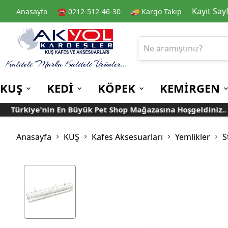
Kayıt Say
Anasayfa
☎️ 0212-512-46-30
🚚 Kargo Takip
KUŞ
KEDİ
KÖPEK
KEMİRGEN
Türkiye'nin En Büyük Pet Shop Mağazasına Hoşgeldiniz..
Kafes
Kedi Kuru Mamalar
Kuru Mamalar
Guinea Pig Yemleri
Kafes Aksesuarları
Kedi Kumları
Konserve Mamalar
Muhabbet
Yemlikler
Anasayfa
KUŞ
Kafes Aksesuarları
Yemlikler
S
Kanarya
Suluklar
Papağan
Mamalıklar
Taşımalar
Mama ve Su Kapları
Ek Besin ve
Taşıma Kafesi
Tünekler
Vitaminler
Rulolu Kafes
Banyoluklar
Kafes Tülleri
Oyuncaklar