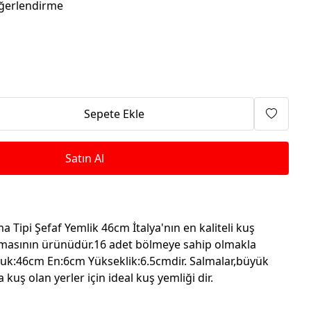
Isıtma Makineleri
ğerlendirme
Sepete Ekle
Satın Al
 Tipi Şefaf Yemlik 46cm İtalya'nın en kaliteli kuş
rmasının ürünüdür.16 adet bölmeye sahip olmakla
luk:46cm En:6cm Yükseklik:6.5cmdir. Salmalar,büyük
 kuş olan yerler için ideal kuş yemliği dir.