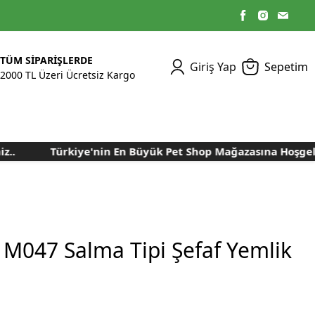
TÜM SİPARİŞLERDE
Giriş Yap
Sepetim
2000 TL Üzeri Ücretsiz Kargo
Türkiye'nin En Büyük Pet Shop Mağazasına Hoşgeldini
Kümes Ekipmanları
Kedi Yaş Mamaları
Tasmalar
Tavşan Yemleri
Kuluçka Malzemeleri
Bakım Sağlık
Bakım Sağlık
Ürünleri
Ürünler
Aydınlatma Sistemleri
Yuvalar ve Folluklar
Kafes Rulo Kağıtları
Sahte Yumurtalar
Yem Temizleme
Öğütücüler
Makineleri
 M047 Salma Tipi Şefaf Yemlik
Nem Alma Makineleri
Nem ve Isı Ölçer
Cihazları