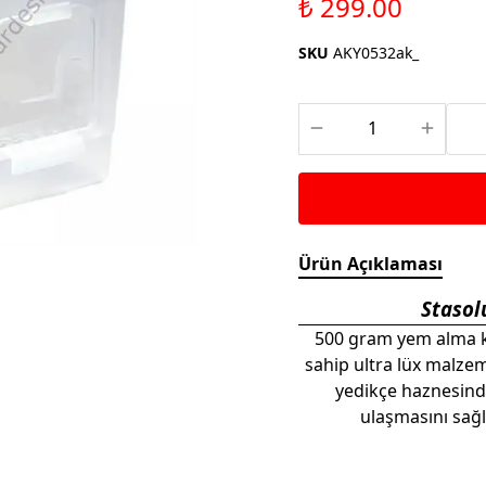
₺ 299.00
Saka ve Doğa Kuşu
Aparatları
Yemleri
Kuş Renk Boyaları
SKU
AKY0532ak_
Güvercin Yemleri
Kumlar
Mamalar
Krakerler
Kalamar Kemiği ve Gaga
Taşları
Ürün Açıklaması
Stasol
500 gram yem alma ka
sahip ultra lüx malzemd
yedikçe haznesind
ulaşmasını sağl