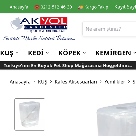
Kayıt Say
Anasayfa
☎️ 0212-512-46-30
🚚 Kargo Takip
KUŞ
KEDİ
KÖPEK
KEMİRGEN
Türkiye'nin En Büyük Pet Shop Mağazasına Hoşgeldiniz..
Kafes
Kedi Kuru Mamalar
Kuru Mamalar
Guinea Pig Yemleri
Kafes Aksesuarları
Kedi Kumları
Konserve Mamalar
Muhabbet
Yemlikler
Anasayfa
KUŞ
Kafes Aksesuarları
Yemlikler
S
Kanarya
Suluklar
Papağan
Mamalıklar
Taşımalar
Mama ve Su Kapları
Ek Besin ve
Taşıma Kafesi
Tünekler
Vitaminler
Rulolu Kafes
Banyoluklar
Kafes Tülleri
Oyuncaklar