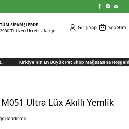
TÜM SİPARİŞLERDE
Giriş Yap
Sepetim
2000 TL Üzeri Ücretsiz Kargo
Türkiye'nin En Büyük Pet Shop Mağazasına Hoşgeldini
Kümes Ekipmanları
Kedi Yaş Mamaları
Tasmalar
Tavşan Yemleri
Kuluçka Malzemeleri
Bakım Sağlık
Bakım Sağlık
Ürünleri
Ürünler
Aydınlatma Sistemleri
Yuvalar ve Folluklar
Kafes Rulo Kağıtları
Sahte Yumurtalar
Yem Temizleme
Öğütücüler
Makineleri
 M051 Ultra Lüx Akıllı Yemlik
Nem Alma Makineleri
Nem ve Isı Ölçer
ğerlendirme
Cihazları