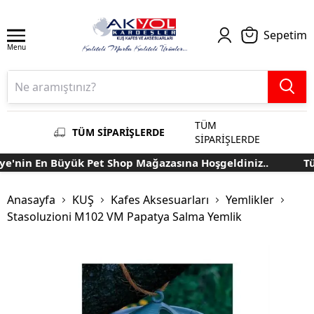
Sepetim
Menu
TÜM
TÜM SİPARİŞLERDE
SİPARİŞLERDE
e'nin En Büyük Pet Shop Mağazasına Hoşgeldiniz..
Tür
Anasayfa
KUŞ
Kafes Aksesuarları
Yemlikler
Stasoluzioni M102 VM Papatya Salma Yemlik