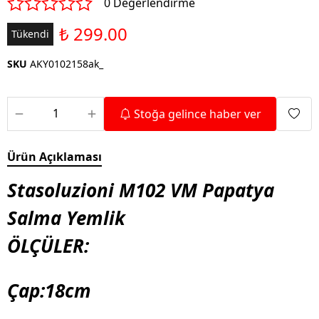
0 Değerlendirme
₺ 299.00
Tükendi
SKU
AKY0102158ak_
Stoğa gelince haber ver
Ürün Açıklaması
Stasoluzioni M102 VM Papatya
Salma Yemlik
ÖLÇÜLER:
Çap:18cm