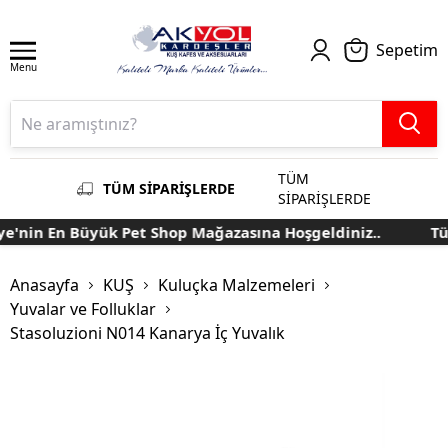
Sepetim
Menu
TÜM
TÜM SİPARİŞLERDE
SİPARİŞLERDE
'nin En Büyük Pet Shop Mağazasına Hoşgeldiniz..
Türk
Anasayfa
KUŞ
Kuluçka Malzemeleri
Yuvalar ve Folluklar
Stasoluzioni N014 Kanarya İç Yuvalık