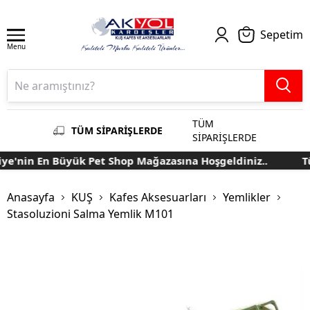
Sepetim
Menu
TÜM
TÜM SİPARİŞLERDE
SİPARİŞLERDE
e'nin En Büyük Pet Shop Mağazasına Hoşgeldiniz..
Tür
Anasayfa
KUŞ
Kafes Aksesuarları
Yemlikler
Stasoluzioni Salma Yemlik M101