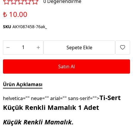
0 Değerlendirme
₺ 10.00
SKU
AKY087458-76ak_
Sepete Ekle
Satın Al
Ürün Açıklaması
Ti-Sert
helvetica="" neue="" arial="" sans-serif="">
Küçük Renkli Mamalık 1 Adet
Küçük Renkli Mamalık.