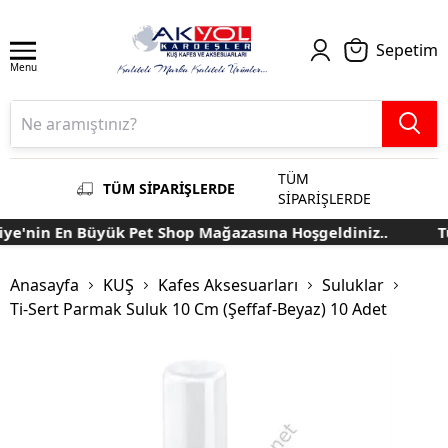
Sepetim
Menu
TÜM
TÜM SİPARİŞLERDE
SİPARİŞLERDE
e'nin En Büyük Pet Shop Mağazasına Hoşgeldiniz..
Tü
Anasayfa
KUŞ
Kafes Aksesuarları
Suluklar
Ti-Sert Parmak Suluk 10 Cm (Şeffaf-Beyaz) 10 Adet