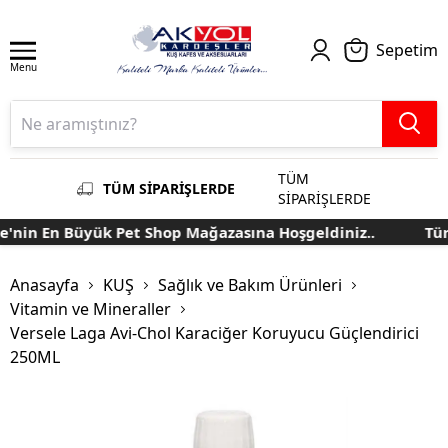
Sepetim
Menu
TÜM
TÜM SİPARİŞLERDE
SİPARİŞLERDE
nin En Büyük Pet Shop Mağazasına Hoşgeldiniz..
Türki
Anasayfa
KUŞ
Sağlık ve Bakım Ürünleri
Vitamin ve Mineraller
Versele Laga Avi-Chol Karaciğer Koruyucu Güçlendirici
250ML