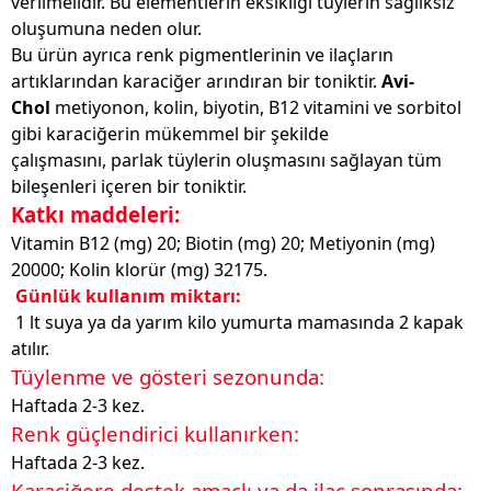
verilmelidir. Bu elementlerin eksikliği tüylerin sağlıksız
oluşumuna neden olur.
Bu ürün ayrıca renk pigmentlerinin ve ilaçların
artıklarından karaciğer arındıran bir toniktir.
Avi-
Chol
metiyonon, kolin, biyotin, B12 vitamini ve sorbitol
gibi karaciğerin mükemmel bir şekilde
çalışmasını,
parlak tüylerin oluşmasını sağlayan tüm
bileşenleri içeren bir toniktir.
Katkı maddeleri:
Vitamin B12 (mg) 20; Biotin (mg) 20; Metiyonin (mg)
20000; Kolin klorür (mg) 32175.
Günlük kullanım miktarı:
1 lt suya ya da yarım kilo yumurta mamasında 2 kapak
atılır.
Tüylenme ve gösteri sezonunda:
Haftada 2-3 kez.
Renk güçlendirici kullanırken:
Haftada 2-3 kez.
Karaciğere destek amaçlı ya da ilaç sonrasında: