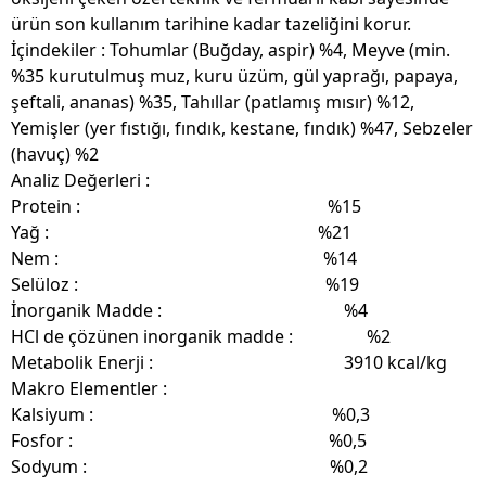
ürün son kullanım tarihine kadar tazeliğini korur.
İçindekiler :
Tohumlar (Buğday, aspir) %4, Meyve (min.
%35 kurutulmuş muz, kuru üzüm, gül yaprağı, papaya,
şeftali, ananas) %35, Tahıllar (patlamış mısır) %12,
Yemişler (yer fıstığı, fındık, kestane, fındık) %47, Sebzeler
(havuç) %2
Analiz Değerleri :
Protein : %15
Yağ : %21
Nem : %14
Selüloz : %19
İnorganik Madde : %4
HCl de çözünen inorganik madde : %2
Metabolik Enerji : 3910 kcal/kg
Makro Elementler :
Kalsiyum : %0,3
Fosfor : %0,5
Sodyum : %0,2