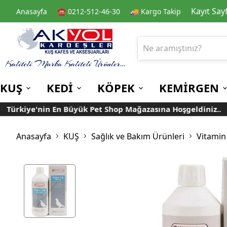
Kayıt Say
Anasayfa
☎️ 0212-512-46-30
🚚 Kargo Takip
KUŞ
KEDİ
KÖPEK
KEMİRGEN
rkiye'nin En Büyük Pet Shop Mağazasına Hoşgeldiniz..
Kafes
Kedi Kuru Mamalar
Kuru Mamalar
Guinea Pig Yemleri
Kafes Aksesuarları
Kedi Kumları
Konserve Mamalar
Muhabbet
Yemlikler
Anasayfa
KUŞ
Sağlık ve Bakım Ürünleri
Vitamin
Kanarya
Suluklar
Papağan
Mamalıklar
Taşımalar
Mama ve Su Kapları
Ek Besin ve
Taşıma Kafesi
Tünekler
Vitaminler
Rulolu Kafes
Banyoluklar
Kafes Tülleri
Oyuncaklar