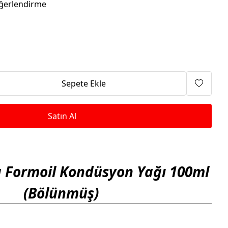
Isıtma Makineleri
ğerlendirme
Sepete Ekle
Satın Al
a Formoil Kondüsyon Yağı 100ml
(Bölünmüş)