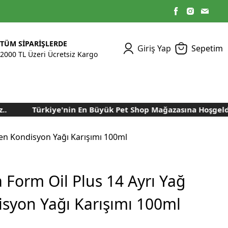
TÜM SİPARİŞLERDE
Giriş Yap
Sepetim
2000 TL Üzeri Ücretsiz Kargo
Türkiye'nin En Büyük Pet Shop Mağazasına Hoşgeldiniz.
Kümes Ekipmanları
Kedi Yaş Mamaları
Tasmalar
Tavşan Yemleri
Kuluçka Malzemeleri
Bakım Sağlık
Bakım Sağlık
Ürünleri
Ürünler
Aydınlatma Sistemleri
Yuvalar ve Folluklar
ren Kondisyon Yağı Karışımı 100ml
Kafes Rulo Kağıtları
Sahte Yumurtalar
Yem Temizleme
Öğütücüler
Makineleri
 Form Oil Plus 14 Ayrı Yağ
Nem Alma Makineleri
isyon Yağı Karışımı 100ml
Nem ve Isı Ölçer
Cihazları