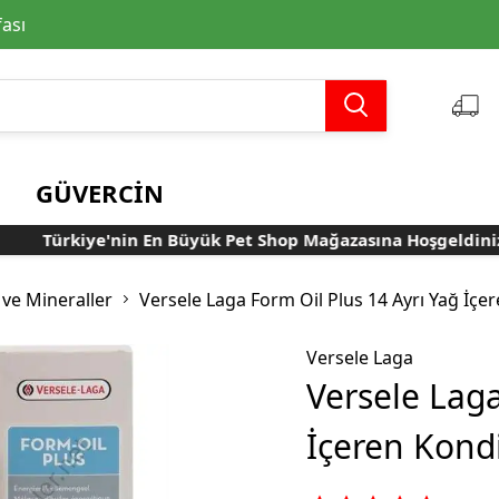
fası
GÜVERCİN
Türkiye'nin En Büyük Pet Shop Mağazasına Hoşgeldiniz..
Yem ve Yem
Kedi Konserveleri
Ödüller
Hamster Yemleri
Sağlık ve Bakım
Mama ve Su Kapları
Taşımalar
Takviyeleri
Ürünleri
 ve Mineraller
Versele Laga Form Oil Plus 14 Ayrı Yağ İçe
Muhabbet Yemleri
Vitamin ve Mineraller
Versele Laga
Kanarya Yemleri
Dezenfektanlar
Ödüller
Kedi Aksesuarları
Versele Laga
Papağan ve Paraket
Parazit Spreyi ve Tozları
Yemleri
Probiyotikler
İçeren Kond
Tropikal ve İspinoz
Kafes Taban Malzemeleri
Yemleri
Elle Besleme Maması ve