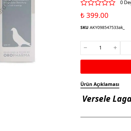
Saka ve Doğa Kuşu
0 De
Aparatları
Yemleri
Kuş Renk Boyaları
₺ 399.00
Güvercin Yemleri
Kumlar
SKU
AKY098547533ak_
Mamalar
Krakerler
Kalamar Kemiği ve Gaga
Taşları
Ürün Açıklaması
Versele Lag