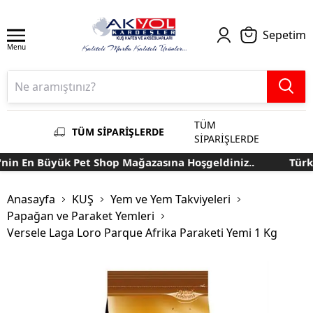
Sepetim
Menu
TÜM
TÜM SİPARİŞLERDE
SİPARİŞLERDE
n En Büyük Pet Shop Mağazasına Hoşgeldiniz..
Türkiy
Anasayfa
KUŞ
Yem ve Yem Takviyeleri
Papağan ve Paraket Yemleri
Versele Laga Loro Parque Afrika Paraketi Yemi 1 Kg