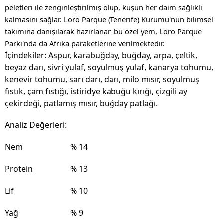
peletleri ile zenginleştirilmiş olup, kuşun her daim sağlıklı
kalmasını sağlar. Loro Parque (Tenerife) Kurumu'nun bilimsel
takımına danışılarak hazırlanan bu özel yem, Loro Parque
Parkı'nda da Afrika paraketlerine verilmektedir.
İçindekiler:
Aspur, karabuğday, buğday, arpa, çeltik,
beyaz darı, sivri yulaf, soyulmuş yulaf, kanarya tohumu,
kenevir tohumu, sarı darı, darı, milo mısır, soyulmuş
fıstık, çam fıstığı, istiridye kabuğu kırığı, çizgili ay
çekirdeği, patlamış mısır, buğday patlağı.
Analiz Değerleri:
Nem
% 14
Protein
% 13
Lif
% 10
Yağ
% 9