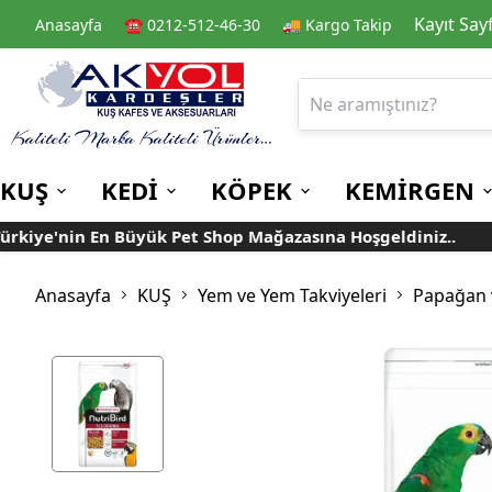
Kayıt Say
Anasayfa
☎️ 0212-512-46-30
🚚 Kargo Takip
KUŞ
KEDİ
KÖPEK
KEMİRGEN
ye'nin En Büyük Pet Shop Mağazasına Hoşgeldiniz..
T
Kafes
Kedi Kuru Mamalar
Kuru Mamalar
Guinea Pig Yemleri
Kafes Aksesuarları
Kedi Kumları
Konserve Mamalar
Muhabbet
Yemlikler
Anasayfa
KUŞ
Yem ve Yem Takviyeleri
Papağan 
Kanarya
Suluklar
Papağan
Mamalıklar
Taşımalar
Mama ve Su Kapları
Ek Besin ve
Taşıma Kafesi
Tünekler
Vitaminler
Rulolu Kafes
Banyoluklar
Kafes Tülleri
Oyuncaklar