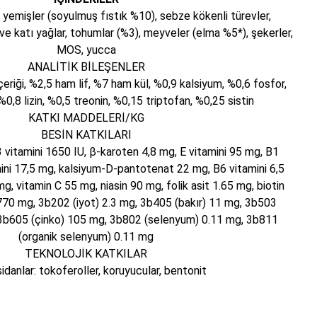
lu yemişler (soyulmuş fıstık %10), sebze kökenli türevler,
ı ve katı yağlar, tohumlar (%3), meyveler (elma %5*), şekerler,
MOS, yucca
ANALİTİK BİLEŞENLER
eriği, %2,5 ham lif, %7 ham kül, %0,9 kalsiyum, %0,6 fosfor,
0,8 lizin, %0,5 treonin, %0,15 triptofan, %0,25 sistin
KATKI MADDELERİ/KG
BESİN KATKILARI
3 vitamini 1650 IU, β-karoten 4,8 mg, E vitamini 95 mg, B1
mini 17,5 mg, kalsiyum-D-pantotenat 22 mg, B6 vitamini 6,5
g, vitamin C 55 mg, niasin 90 mg, folik asit 1.65 mg, biotin
 770 mg, 3b202 (iyot) 2.3 mg, 3b405 (bakır) 11 mg, 3b503
3b605 (çinko) 105 mg, 3b802 (selenyum) 0.11 mg, 3b811
(organik selenyum) 0.11 mg
TEKNOLOJİK KATKILAR
idanlar: tokoferoller, koruyucular, bentonit