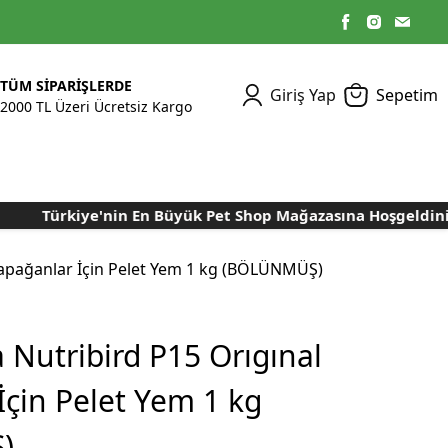
TÜM SİPARİŞLERDE
Giriş Yap
Sepetim
2000 TL Üzeri Ücretsiz Kargo
Türkiye'nin En Büyük Pet Shop Mağazasına Hoşgeldiniz..
Kümes Ekipmanları
Kedi Yaş Mamaları
Tasmalar
Tavşan Yemleri
Kuluçka Malzemeleri
Bakım Sağlık
Bakım Sağlık
Ürünleri
Ürünler
Aydınlatma Sistemleri
Yuvalar ve Folluklar
Papağanlar İçin Pelet Yem 1 kg (BÖLÜNMÜŞ)
Kafes Rulo Kağıtları
Sahte Yumurtalar
Yem Temizleme
Öğütücüler
Makineleri
 Nutribird P15 Orıgınal
Nem Alma Makineleri
İçin Pelet Yem 1 kg
Nem ve Isı Ölçer
Cihazları
)