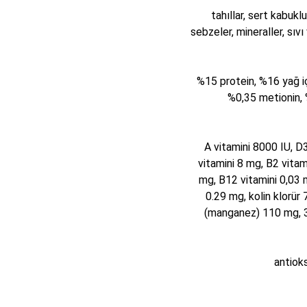
tahıllar, sert kabuk
sebzeler, mineraller, sıv
%15 protein, %16 yağ iç
%0,35 metionin, %
A vitamini 8000 IU, D
vitamini 8 mg, B2 vita
mg, B12 vitamini 0,03 m
0.29 mg, kolin klorür
(manganez) 110 mg, 
antioks