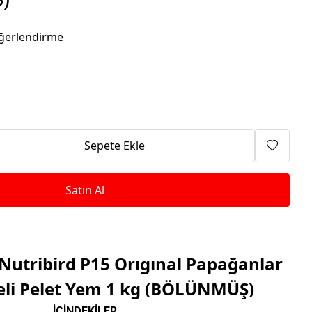
Isıtma Makineleri
ğerlendirme
Sepete Ekle
Satın Al
Nutribird P15 Orıgınal Papağanlar
eli Pelet Yem 1 kg (BÖLÜNMÜŞ)
İÇİNDEKİLER