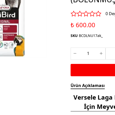
Saka ve Doğa Kuşu
Aparatları
Yemleri
Kuş Renk Boyaları
0 De
Güvercin Yemleri
Kumlar
₺ 600.00
Mamalar
SKU
BCDLNU17ak_
Krakerler
Kalamar Kemiği ve Gaga
Taşları
Ürün Açıklaması
Versele Laga 
İçin Meyv