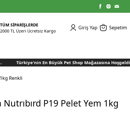
TÜM SİPARİŞLERDE
Giriş Yap
Sepetim
2000 TL Üzeri Ücretsiz Kargo
Türkiye'nin En Büyük Pet Shop Mağazasına Hoşgeldiniz..
Kümes Ekipmanları
Kedi Yaş Mamaları
Tasmalar
Tavşan Yemleri
Kuluçka Malzemeleri
Bakım Sağlık
Bakım Sağlık
Ürünleri
Ürünler
Aydınlatma Sistemleri
Yuvalar ve Folluklar
1kg Renkli
Kafes Rulo Kağıtları
Sahte Yumurtalar
Yem Temizleme
Öğütücüler
Makineleri
a Nutrıbırd P19 Pelet Yem 1kg
Nem Alma Makineleri
Nem ve Isı Ölçer
Cihazları