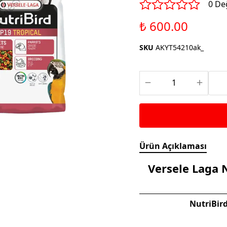
Saka ve Doğa Kuşu
0 De
Aparatları
Yemleri
Kuş Renk Boyaları
₺ 600.00
Güvercin Yemleri
Kumlar
SKU
AKYT54210ak_
Mamalar
Krakerler
Kalamar Kemiği ve Gaga
Taşları
Ürün Açıklaması
Versele Laga 
NutriBird