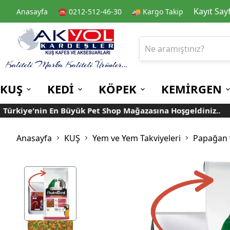
Kayıt Say
Anasayfa
☎️ 0212-512-46-30
🚚 Kargo Takip
KUŞ
KEDİ
KÖPEK
KEMİRGEN
kiye'nin En Büyük Pet Shop Mağazasına Hoşgeldiniz..
Kafes
Kedi Kuru Mamalar
Kuru Mamalar
Guinea Pig Yemleri
Kafes Aksesuarları
Kedi Kumları
Konserve Mamalar
Muhabbet
Yemlikler
Anasayfa
KUŞ
Yem ve Yem Takviyeleri
Papağan 
Kanarya
Suluklar
Papağan
Mamalıklar
Taşımalar
Mama ve Su Kapları
Ek Besin ve
Taşıma Kafesi
Tünekler
Vitaminler
Rulolu Kafes
Banyoluklar
Kafes Tülleri
Oyuncaklar