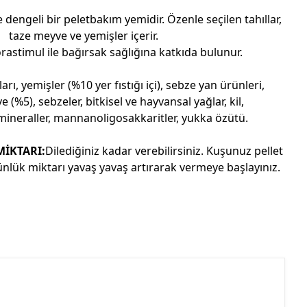
 dengeli bir peletbakım yemidir. Özenle seçilen tahıllar,
taze meyve ve yemişler içerir.
orastimul ile bağırsak sağlığına katkıda bulunur.
ları, yemişler (%10 yer fıstığı içi), sebze yan ürünleri,
 (%5), sebzeler, bitkisel ve hayvansal yağlar, kil,
, mineraller, mannanoligosakkaritler, yukka özütü.
İKTARI:
Dilediğiniz kadar verebilirsiniz. Kuşunuz pellet
ünlük miktarı yavaş yavaş artırarak vermeye başlayınız.