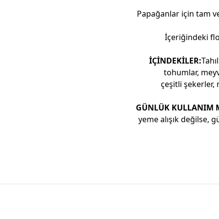
Papağanlar için tam ve
İçeriğindeki fl
İÇİNDEKİLER:
Tahıl
tohumlar, meyve
çeşitli şekerler
GÜNLÜK KULLANIM M
yeme alışık değilse, g