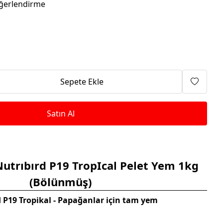
Isıtma Makineleri
ğerlendirme
Sepete Ekle
Satın Al
Nutrıbırd P19 TropIcal Pelet Yem 1kg
(Bölünmüş)
 P19 Tropikal - Papağanlar için tam yem