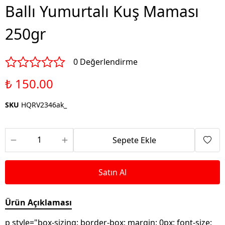
Ballı Yumurtalı Kuş Maması
250gr
0 Değerlendirme
₺ 150.00
SKU
HQRV2346ak_
Sepete Ekle
Satın Al
Ürün Açıklaması
p style="box-sizing: border-box; margin: 0px; font-size: