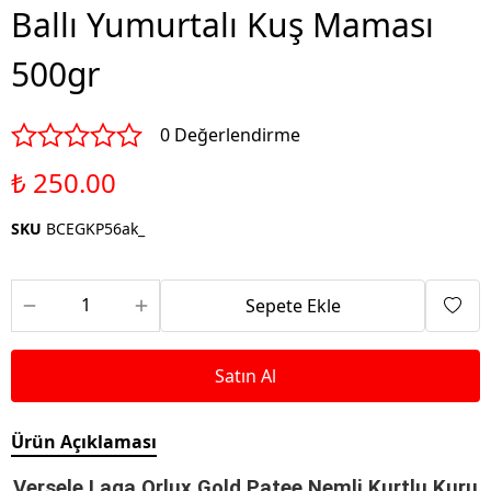
Ballı Yumurtalı Kuş Maması
500gr
0 Değerlendirme
₺ 250.00
SKU
BCEGKP56ak_
Sepete Ekle
Satın Al
Ürün Açıklaması
Versele Laga Orlux Gold Patee Nemli Kurtlu Kuru