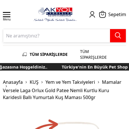
Sepetim
Menu
TÜM
TÜM SİPARİŞLERDE
SİPARİŞLERDE
sına Hoşgeldiniz..
Türkiye'nin En Büyük Pet Shop Mağ
Anasayfa
KUŞ
Yem ve Yem Takviyeleri
Mamalar
Versele Laga Orlux Gold Patee Nemli Kurtlu Kuru
Karidesli Ballı Yumurtalı Kuş Maması 500gr