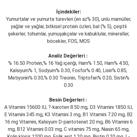
İçindekiler:
Yumurtalar ve yumurta türevleri (en az% 30), unlu mamüller,
yağlar ve yağlar, bitkisel protein özleri, bal (% 5), çeşitli
şekerler, tohumlar, yumuşakçalar ve kabuklular, mineraller,
böcekler, FOS, MOS
Analiz Değerleri :
% 16.50 Protein,% 16 Yağ içeriği, Ham% 1.50, Ham% 4.50,
Kalsiyum% 1, Sodyum% 0.30, Fosfor% 0.40, Lisin% 0.85,
Metiyonin% 0.30,% 0.30 Treonin, Triptofan% 0.20, Sistin%
0.30
Besin Değerleri :
A Vitamini 15600 IU, ?-karoten 8.50 mg, D3 Vitamini 1850 IU,
E Vitamini 345 mg, K3 Vitamini 3 mg, B1 Vitamini 7.20 mg, B2
16 mg Vitamini, Kalsiyum D-pantotenat 20 mg, B6 Vitamini 6
mg, B12 Vitamini 0.03 mg, C vitamini 75 mg, Niasin 65 mg,
Kolin klorür 1200 mg, Folik asit 1.20 mg, Biotin 0.20 mg, L-