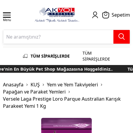
Sepetim
Menu
TÜM
TÜM SİPARİŞLERDE
SİPARİŞLERDE
nin En Büyük Pet Shop Mağazasına Hoşgeldiniz..
Türk
Anasayfa
KUŞ
Yem ve Yem Takviyeleri
Papağan ve Paraket Yemleri
Versele Laga Prestige Loro Parque Australian Karışık
Parakeet Yemi 1 Kg