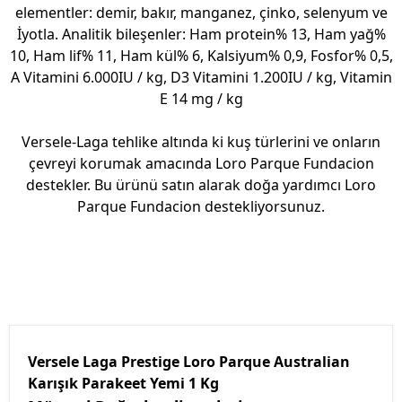
elementler: demir, bakır, manganez, çinko, selenyum ve
İyotla. Analitik bileşenler: Ham protein% 13, Ham yağ%
10, Ham lif% 11, Ham kül% 6, Kalsiyum% 0,9, Fosfor% 0,5,
A Vitamini 6.000IU / kg, D3 Vitamini 1.200IU / kg, Vitamin
E 14 mg / kg
Versele-Laga tehlike altında ki kuş türlerini ve onların
çevreyi korumak amacında Loro Parque Fundacion
destekler. Bu ürünü satın alarak doğa yardımcı Loro
Parque Fundacion destekliyorsunuz.
Versele Laga Prestige Loro Parque Australian
Karışık Parakeet Yemi 1 Kg