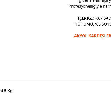
giderme amaçlı y
Profesyonelliğiyle har
İÇERİĞİ:
%67 SAD
TOHUMU, %6 SOYU
AKYOL KARDEŞLER
mi 5 Kg