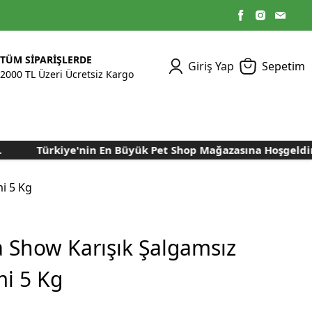
TÜM SİPARİŞLERDE
Giriş Yap
Sepetim
2000 TL Üzeri Ücretsiz Kargo
Türkiye'nin En Büyük Pet Shop Mağazasına Hoşgeldiniz..
Kümes Ekipmanları
Kedi Yaş Mamaları
Tasmalar
Tavşan Yemleri
Kuluçka Malzemeleri
Bakım Sağlık
Bakım Sağlık
Ürünleri
Ürünler
Aydınlatma Sistemleri
Yuvalar ve Folluklar
i 5 Kg
Kafes Rulo Kağıtları
Sahte Yumurtalar
Yem Temizleme
Öğütücüler
Makineleri
a Show Karışık Şalgamsız
Nem Alma Makineleri
i 5 Kg
Nem ve Isı Ölçer
Cihazları