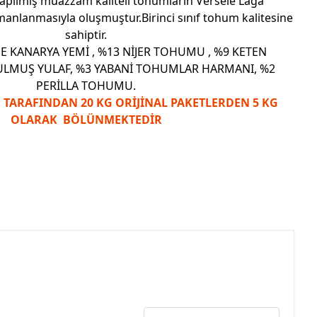
apılmış muazzam kaliteli tohumların Versele Laga
manlanmasıyla oluşmuştur.Birinci sınıf tohum kalitesine
sahiptir.
E KANARYA YEMİ , %13 NİJER TOHUMU , %9 KETEN
LMUŞ YULAF, %3 YABANİ TOHUMLAR HARMANI, %2
PERİLLA TOHUMU.
 TARAFINDAN 20 KG ORİJİNAL PAKETLERDEN 5 KG
OLARAK BÖLÜNMEKTEDİR