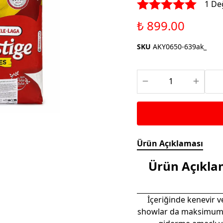
Saka ve Doğa Kuşu
1 De
Aparatları
Yemleri
Kuş Renk Boyaları
₺ 899.00
Güvercin Yemleri
Kumlar
SKU
AKY0650-639ak_
Mamalar
Krakerler
Kalamar Kemiği ve Gaga
Taşları
Ürün Açıklaması
Ürün Açıkla
İçeriğinde kenevir 
showlar da maksimum 