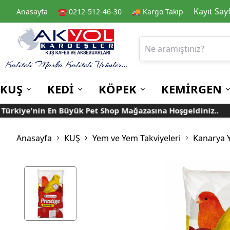
Kayıt Say
Anasayfa
☎️ 0212-512-46-30
🚚 Kargo Takip
KUŞ
KEDİ
KÖPEK
KEMİRGEN
kiye'nin En Büyük Pet Shop Mağazasına Hoşgeldiniz..
Kafes
Kedi Kuru Mamalar
Kuru Mamalar
Guinea Pig Yemleri
Kafes Aksesuarları
Kedi Kumları
Konserve Mamalar
Muhabbet
Yemlikler
Anasayfa
KUŞ
Yem ve Yem Takviyeleri
Kanarya 
Kanarya
Suluklar
Papağan
Mamalıklar
Taşımalar
Mama ve Su Kapları
Ek Besin ve
Taşıma Kafesi
Tünekler
Vitaminler
Rulolu Kafes
Banyoluklar
Kafes Tülleri
Oyuncaklar