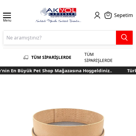
Sepetim
Menu
TÜM
TÜM SİPARİŞLERDE
SİPARİŞLERDE
nin En Büyük Pet Shop Mağazasına Hoşgeldiniz..
Türki