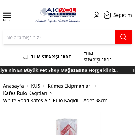
Sepetim
Menu
TÜM
TÜM SİPARİŞLERDE
SİPARİŞLERDE
ye'nin En Büyük Pet Shop Mağazasına Hoşgeldiniz..
Tü
Anasayfa
KUŞ
Kümes Ekipmanları
Kafes Rulo Kağıtları
White Road Kafes Altı Rulo Kağıdı 1 Adet 38cm