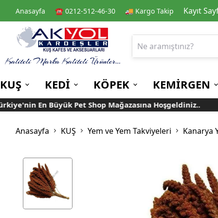
Kayıt Say
Anasayfa
☎️ 0212-512-46-30
🚚 Kargo Takip
KUŞ
KEDİ
KÖPEK
KEMİRGEN
ye'nin En Büyük Pet Shop Mağazasına Hoşgeldiniz..
Tü
Kafes
Kedi Kuru Mamalar
Kuru Mamalar
Guinea Pig Yemleri
Kafes Aksesuarları
Kedi Kumları
Konserve Mamalar
Muhabbet
Yemlikler
Anasayfa
KUŞ
Yem ve Yem Takviyeleri
Kanarya 
Kanarya
Suluklar
Papağan
Mamalıklar
Taşımalar
Mama ve Su Kapları
Ek Besin ve
Taşıma Kafesi
Tünekler
Vitaminler
Rulolu Kafes
Banyoluklar
Kafes Tülleri
Oyuncaklar