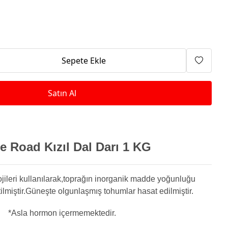
Isıtma Makineleri
Sepete Ekle
Satın Al
e Road Kızıl Dal Darı 1 KG
lojileri kullanılarak,toprağın inorganik madde yoğunluğu
etilmiştir.Güneşte olgunlaşmış tohumlar hasat edilmiştir.
*Asla hormon içermemektedir.