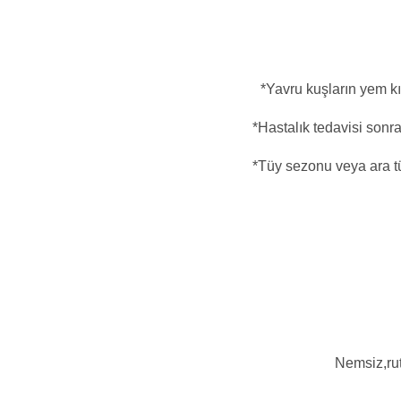
*Yavru kuşların yem kı
*Hastalık tedavisi sonras
*Tüy sezonu veya ara t
Nemsiz,rut