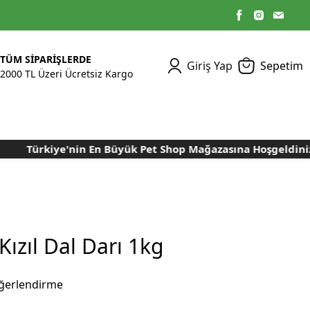
TÜM SİPARİŞLERDE
Giriş Yap
Sepetim
2000 TL Üzeri Ücretsiz Kargo
Türkiye'nin En Büyük Pet Shop Mağazasına Hoşgeldiniz..
Kümes Ekipmanları
Kedi Yaş Mamaları
Tasmalar
Tavşan Yemleri
Kuluçka Malzemeleri
Bakım Sağlık
Bakım Sağlık
Ürünleri
Ürünler
Aydınlatma Sistemleri
Yuvalar ve Folluklar
Kafes Rulo Kağıtları
Sahte Yumurtalar
Yem Temizleme
Öğütücüler
Makineleri
ızıl Dal Darı 1kg
Nem Alma Makineleri
Nem ve Isı Ölçer
ğerlendirme
Cihazları