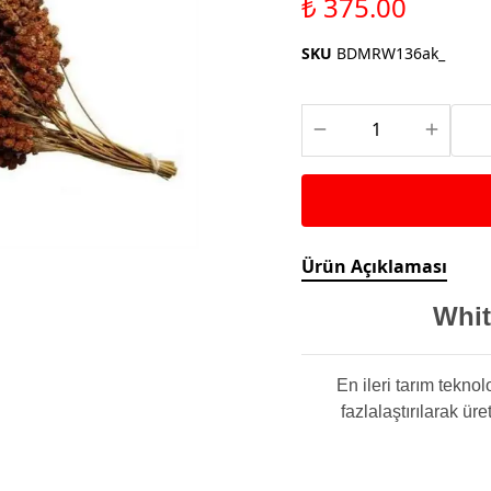
₺ 375.00
Saka ve Doğa Kuşu
Aparatları
Yemleri
Kuş Renk Boyaları
SKU
BDMRW136ak_
Güvercin Yemleri
Kumlar
Mamalar
Krakerler
Kalamar Kemiği ve Gaga
Taşları
Ürün Açıklaması
Whit
En ileri tarım tekno
fazlalaştırılarak ür