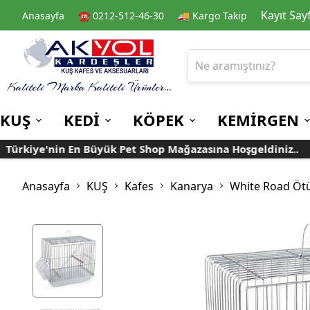
Kayıt Say
Anasayfa
☎️ 0212-512-46-30
🚚 Kargo Takip
KUŞ
KEDİ
KÖPEK
KEMİRGEN
rkiye'nin En Büyük Pet Shop Mağazasına Hoşgeldiniz..
Kafes
Kedi Kuru Mamalar
Kuru Mamalar
Guinea Pig Yemleri
Kafes Aksesuarları
Kedi Kumları
Konserve Mamalar
Muhabbet
Yemlikler
Anasayfa
KUŞ
Kafes
Kanarya
White Road Öt
Kanarya
Suluklar
Papağan
Mamalıklar
Taşımalar
Mama ve Su Kapları
Ek Besin ve
Taşıma Kafesi
Tünekler
Vitaminler
Rulolu Kafes
Banyoluklar
Kafes Tülleri
Oyuncaklar