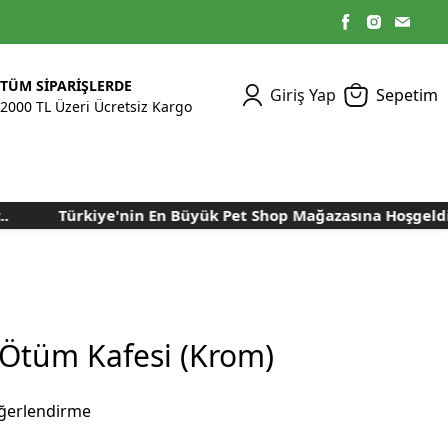
TÜM SİPARİŞLERDE
Giriş Yap
Sepetim
2000 TL Üzeri Ücretsiz Kargo
Türkiye'nin En Büyük Pet Shop Mağazasına Hoşgeldiniz.
Kümes Ekipmanları
Kedi Yaş Mamaları
Tasmalar
Tavşan Yemleri
Kuluçka Malzemeleri
Bakım Sağlık
Bakım Sağlık
Ürünleri
Ürünler
Aydınlatma Sistemleri
Yuvalar ve Folluklar
Kafes Rulo Kağıtları
Sahte Yumurtalar
Yem Temizleme
Öğütücüler
Makineleri
Ötüm Kafesi (Krom)
Nem Alma Makineleri
Nem ve Isı Ölçer
ğerlendirme
Cihazları