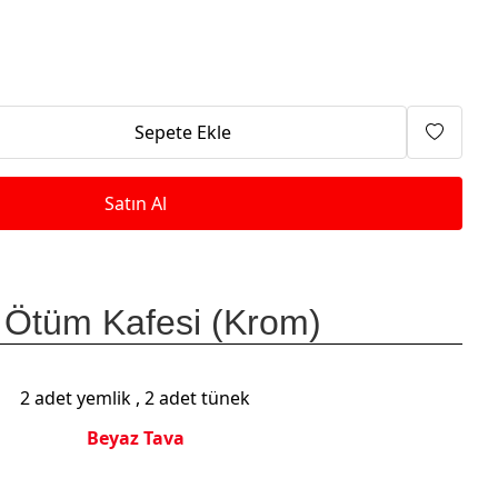
Isıtma Makineleri
Sepete Ekle
Satın Al
 Ötüm Kafesi (Krom)
2 adet yemlik , 2 adet tünek
Beyaz Tava