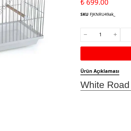
₺ 699.00
Saka ve Doğa Kuşu
Aparatları
Yemleri
Kuş Renk Boyaları
SKU
FJKNRU49ak_
Güvercin Yemleri
Kumlar
Mamalar
Krakerler
Kalamar Kemiği ve Gaga
Taşları
Ürün Açıklaması
White Road