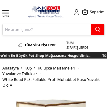
Sepetim
Menu
TÜM
TÜM SİPARİŞLERDE
SİPARİŞLERDE
'nin En Büyük Pet Shop Mağazasına Hoşgeldiniz..
Türk
Anasayfa
KUŞ
Kuluçka Malzemeleri
Yuvalar ve Folluklar
White Road PLS. Folluklu Prof. Muhabbet Kuşu Yuvalık
ORTA