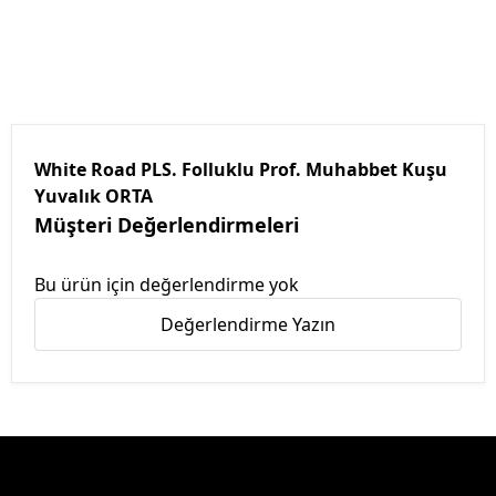
White Road PLS. Folluklu Prof. Muhabbet Kuşu
Yuvalık ORTA
Müşteri Değerlendirmeleri
Bu ürün için değerlendirme yok
Değerlendirme Yazın