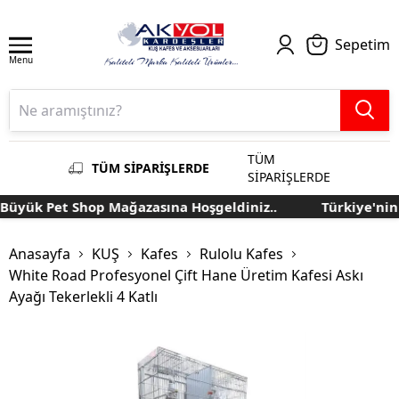
Sepetim
Menu
TÜM
TÜM SİPARİŞLERDE
SİPARİŞLERDE
üyük Pet Shop Mağazasına Hoşgeldiniz..
Türkiye'nin E
Anasayfa
KUŞ
Kafes
Rulolu Kafes
White Road Profesyonel Çift Hane Üretim Kafesi Askı
Ayağı Tekerlekli 4 Katlı